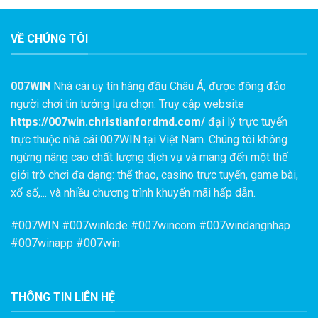
VỀ CHÚNG TÔI
007WIN
Nhà cái uy tín hàng đầu Châu Á, được đông đảo
người chơi tin tưởng lựa chọn. Truy cập website
https://007win.christianfordmd.com/
đại lý trực tuyến
trực thuộc nhà cái 007WIN tại Việt Nam. Chúng tôi không
ngừng nâng cao chất lượng dịch vụ và mang đến một thế
giới trò chơi đa dạng: thể thao, casino trực tuyến, game bài,
xổ số,... và nhiều chương trình khuyến mãi hấp dẫn.
#
007WIN
#007winlode #007wincom #007windangnhap
#007winapp #007win
THÔNG TIN LIÊN HỆ