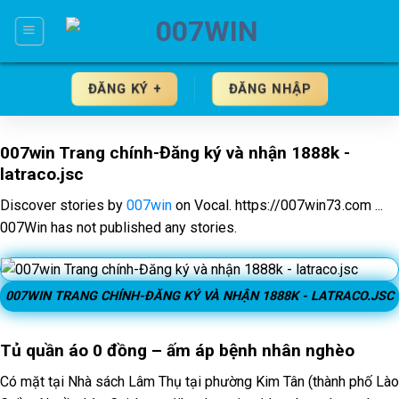
Skip
to
content
ĐĂNG KÝ +
ĐĂNG NHẬP
007win Trang chính-Đăng ký và nhận 1888k -
latraco.jsc
Discover stories by
007win
on Vocal. https://007win73.com ...
007Win has not published any stories.
007WIN TRANG CHÍNH-ĐĂNG KÝ VÀ NHẬN 1888K - LATRACO.JSC
Tủ quần áo 0 đồng – ấm áp bệnh nhân nghèo
Có mặt tại Nhà sách Lâm Thụ tại phường Kim Tân (thành phố Lào