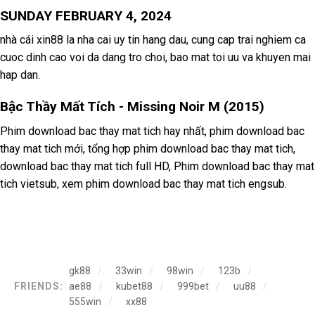
SUNDAY FEBRUARY 4, 2024
nhà cái xin88 la nha cai uy tin hang dau, cung cap trai nghiem ca
cuoc dinh cao voi da dang tro choi, bao mat toi uu va khuyen mai
hap dan.
Bậc Thầy Mất Tích - Missing Noir M (2015)
Phim download bac thay mat tich hay nhất, phim download bac
thay mat tich mới, tổng hợp phim download bac thay mat tich,
download bac thay mat tich full HD, Phim download bac thay mat
tich vietsub, xem phim download bac thay mat tich engsub.
gk88
33win
98win
123b
FRIENDS:
ae88
kubet88
999bet
uu88
555win
xx88