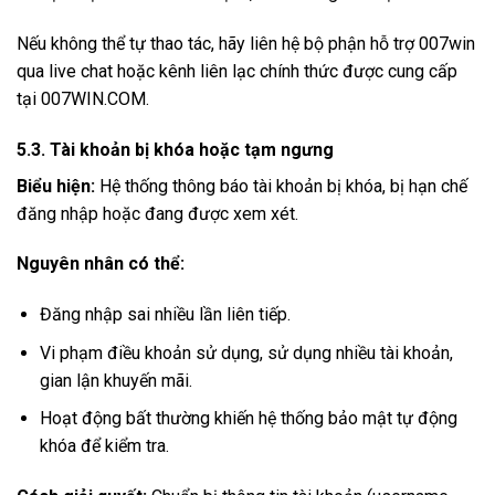
Nếu không thể tự thao tác, hãy liên hệ bộ phận hỗ trợ 007win
qua live chat hoặc kênh liên lạc chính thức được cung cấp
tại 007WIN.COM.
5.3. Tài khoản bị khóa hoặc tạm ngưng
Biểu hiện:
Hệ thống thông báo tài khoản bị khóa, bị hạn chế
đăng nhập hoặc đang được xem xét.
Nguyên nhân có thể:
Đăng nhập sai nhiều lần liên tiếp.
Vi phạm điều khoản sử dụng, sử dụng nhiều tài khoản,
gian lận khuyến mãi.
Hoạt động bất thường khiến hệ thống bảo mật tự động
khóa để kiểm tra.