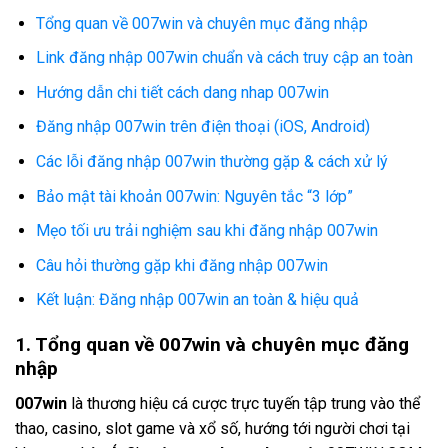
Tổng quan về 007win và chuyên mục đăng nhập
Link đăng nhập 007win chuẩn và cách truy cập an toàn
Hướng dẫn chi tiết cách dang nhap 007win
Đăng nhập 007win trên điện thoại (iOS, Android)
Các lỗi đăng nhập 007win thường gặp & cách xử lý
Bảo mật tài khoản 007win: Nguyên tắc “3 lớp”
Mẹo tối ưu trải nghiệm sau khi đăng nhập 007win
Câu hỏi thường gặp khi đăng nhập 007win
Kết luận: Đăng nhập 007win an toàn & hiệu quả
1. Tổng quan về 007win và chuyên mục đăng
nhập
007win
là thương hiệu cá cược trực tuyến tập trung vào thể
thao, casino, slot game và xổ số, hướng tới người chơi tại