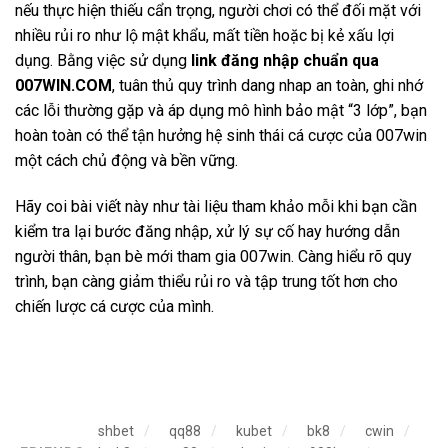
nếu thực hiện thiếu cẩn trọng, người chơi có thể đối mặt với
nhiều rủi ro như lộ mật khẩu, mất tiền hoặc bị kẻ xấu lợi
dụng. Bằng việc sử dụng
link đăng nhập chuẩn qua
007WIN.COM
, tuân thủ quy trình dang nhap an toàn, ghi nhớ
các lỗi thường gặp và áp dụng mô hình bảo mật “3 lớp”, bạn
hoàn toàn có thể tận hưởng hệ sinh thái cá cược của 007win
một cách chủ động và bền vững.
Hãy coi bài viết này như tài liệu tham khảo mỗi khi bạn cần
kiểm tra lại bước đăng nhập, xử lý sự cố hay hướng dẫn
người thân, bạn bè mới tham gia 007win. Càng hiểu rõ quy
trình, bạn càng giảm thiểu rủi ro và tập trung tốt hơn cho
chiến lược cá cược của mình.
shbet
qq88
kubet
bk8
cwin