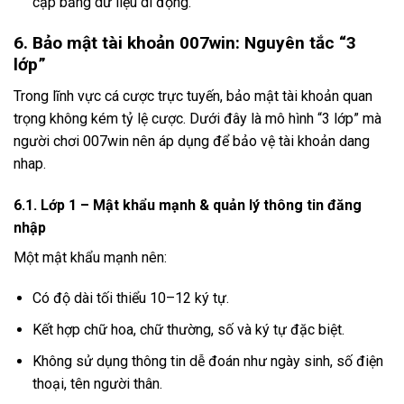
cập bằng dữ liệu di động.
6. Bảo mật tài khoản 007win: Nguyên tắc “3
lớp”
Trong lĩnh vực cá cược trực tuyến, bảo mật tài khoản quan
trọng không kém tỷ lệ cược. Dưới đây là mô hình “3 lớp” mà
người chơi 007win nên áp dụng để bảo vệ tài khoản dang
nhap.
6.1. Lớp 1 – Mật khẩu mạnh & quản lý thông tin đăng
nhập
Một mật khẩu mạnh nên:
Có độ dài tối thiểu 10–12 ký tự.
Kết hợp chữ hoa, chữ thường, số và ký tự đặc biệt.
Không sử dụng thông tin dễ đoán như ngày sinh, số điện
thoại, tên người thân.