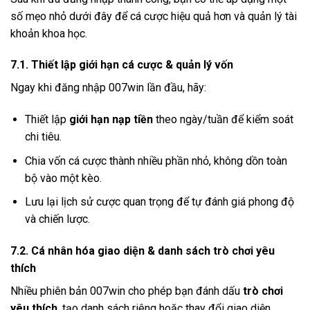
số mẹo nhỏ dưới đây để cá cược hiệu quả hơn và quản lý tài
khoản khoa học.
7.1. Thiết lập giới hạn cá cược & quản lý vốn
Ngay khi đăng nhập 007win lần đầu, hãy:
Thiết lập
giới hạn nạp tiền
theo ngày/tuần để kiểm soát
chi tiêu.
Chia vốn cá cược thành nhiều phần nhỏ, không dồn toàn
bộ vào một kèo.
Lưu lại lịch sử cược quan trọng để tự đánh giá phong độ
và chiến lược.
7.2. Cá nhân hóa giao diện & danh sách trò chơi yêu
thích
Nhiều phiên bản 007win cho phép bạn đánh dấu
trò chơi
yêu thích
, tạo danh sách riêng hoặc thay đổi giao diện