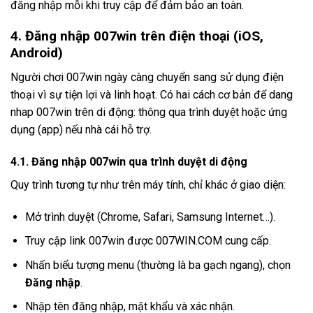
đăng nhập mỗi khi truy cập để đảm bảo an toàn.
4. Đăng nhập 007win trên điện thoại (iOS,
Android)
Người chơi 007win ngày càng chuyển sang sử dụng điện
thoại vì sự tiện lợi và linh hoạt. Có hai cách cơ bản để dang
nhap 007win trên di động: thông qua trình duyệt hoặc ứng
dụng (app) nếu nhà cái hỗ trợ.
4.1. Đăng nhập 007win qua trình duyệt di động
Quy trình tương tự như trên máy tính, chỉ khác ở giao diện:
Mở trình duyệt (Chrome, Safari, Samsung Internet…).
Truy cập link 007win được 007WIN.COM cung cấp.
Nhấn biểu tượng menu (thường là ba gạch ngang), chọn
Đăng nhập
.
Nhập tên đăng nhập, mật khẩu và xác nhận.