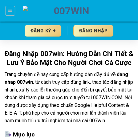
Skip
to
content
ĐĂNG KÝ +
ĐĂNG NHẬP
Đăng Nhập 007win: Hướng Dẫn Chi Tiết &
Lưu Ý Bảo Mật Cho Người Chơi Cá Cược
Trang chuyên đề này cung cấp hướng dẫn đầy đủ về
dang
nhap 007win
, từ cách truy cập đúng link, thao tác đăng nhập
nhanh, xử lý các lỗi thường gặp cho đến bí quyết bảo mật tài
khoản khi tham gia cá cược trực tuyến tại 007WIN.COM. Nội
dung được xây dựng theo chuẩn Google Helpful Content &
E-E-A-T, phù hợp cho cả người chơi mới lẫn thành viên lâu
năm muốn tối ưu trải nghiệm tại nhà cái 007win.
Mục lục