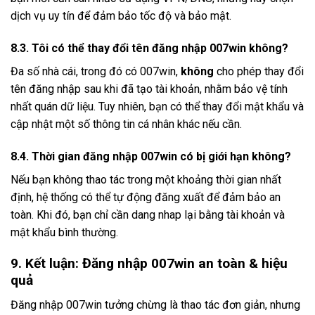
dịch vụ uy tín để đảm bảo tốc độ và bảo mật.
8.3. Tôi có thể thay đổi tên đăng nhập 007win không?
Đa số nhà cái, trong đó có 007win,
không
cho phép thay đổi
tên đăng nhập sau khi đã tạo tài khoản, nhằm bảo vệ tính
nhất quán dữ liệu. Tuy nhiên, bạn có thể thay đổi mật khẩu và
cập nhật một số thông tin cá nhân khác nếu cần.
8.4. Thời gian đăng nhập 007win có bị giới hạn không?
Nếu bạn không thao tác trong một khoảng thời gian nhất
định, hệ thống có thể tự động đăng xuất để đảm bảo an
toàn. Khi đó, bạn chỉ cần dang nhap lại bằng tài khoản và
mật khẩu bình thường.
9. Kết luận: Đăng nhập 007win an toàn & hiệu
quả
Đăng nhập 007win tưởng chừng là thao tác đơn giản, nhưng