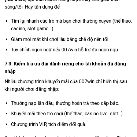
sáng/tối. Hãy tận dụng để:
Tìm lại nhanh các trò mà bạn chơi thường xuyên (thể thao,
casino, slot game…).
Giảm mỏi mắt khi chơi lâu bằng chế độ nền tối.
Tùy chỉnh ngôn ngữ nếu 007win hỗ trợ đa ngôn ngữ.
7.3. Kiểm tra ưu đãi dành riêng cho tài khoản đã đăng
nhập
Nhiều chương trình khuyến mãi của 007win chỉ hiển thị sau
khi người chơi đăng nhập:
Thưởng nạp lần đầu, thưởng hoàn trả theo cấp bậc.
Khuyến mãi theo trò chơi (thể thao, casino live, slot…).
Chương trình VIP, tích điểm đổi quà.