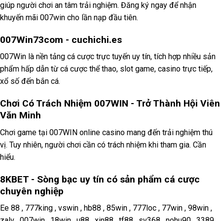
giúp người chơi an tâm trải nghiệm. Đăng ký ngay để nhận
khuyến mãi 007win cho lần nạp đầu tiên.
007Win73com - cuchichi.es
007Win là nền tảng cá cược trực tuyến uy tín, tích hợp nhiều sản
phẩm hấp dẫn từ cá cược thể thao, slot game, casino trực tiếp,
xổ số đến bắn cá.
Chơi Có Trách Nhiệm 007WIN - Trở Thành Hội Viên
Văn Minh
Chơi game tại 007WIN online casino mang đến trải nghiệm thú
vị. Tuy nhiên, người chơi cần có trách nhiệm khi tham gia. Cần
hiểu.
8KBET - Sòng bạc uy tín có sản phẩm cá cược
chuyên nghiệp
Ee 88 , 777king , vswin , hb88 , 85win , 777loc , 77win , 98win ,
zalv , 007win , 18win , u88 , xin88 , tf88 , sv368 , nohu90 , 3389