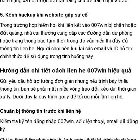
dẫn mạng xã hội được đặt tại trang chủ để tránh bị lừa đảo.
5. Kênh backup khi website gặp sự cố
Trong trường hợp hiếm hoi khi liên kết vào 007win bị chặn hoặc
đứt quãng, nhà cái thường cung cấp các đường dẫn dự phòng
hoặc trang thông báo tạm thời, trong đó vẫn hiển thị đầy đủ
thông tin lien he. Người chơi nên lưu lại các email và ID hỗ trợ
chính thức để sử dụng trong tình huống này.
Hướng dẫn chi tiết cách lien he 007win hiệu quả
Gửi yêu cầu hỗ trợ tưởng đơn giản nhưng nếu trình bày thiếu
thông tin, bạn sẽ phải mất nhiều vòng trao đổi, kéo dài thời gian
xử lý. Dưới đây là quy trình gợi ý để tối ưu mỗi lần liên hệ.
Chuẩn bị thông tin trước khi liên hệ
Kiểm tra kỹ tên đăng nhập 007win, số điện thoại, email đã đăng
ký.