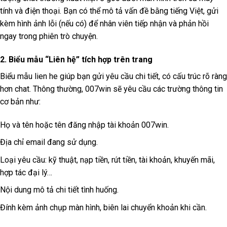
tính và điện thoại. Bạn có thể mô tả vấn đề bằng tiếng Việt, gửi
kèm hình ảnh lỗi (nếu có) để nhân viên tiếp nhận và phản hồi
ngay trong phiên trò chuyện.
2. Biểu mẫu “Liên hệ” tích hợp trên trang
Biểu mẫu lien he giúp bạn gửi yêu cầu chi tiết, có cấu trúc rõ ràng
hơn chat. Thông thường, 007win sẽ yêu cầu các trường thông tin
cơ bản như:
Họ và tên hoặc tên đăng nhập tài khoản 007win.
Địa chỉ email đang sử dụng.
Loại yêu cầu: kỹ thuật, nạp tiền, rút tiền, tài khoản, khuyến mãi,
hợp tác đại lý…
Nội dung mô tả chi tiết tình huống.
Đính kèm ảnh chụp màn hình, biên lai chuyển khoản khi cần.