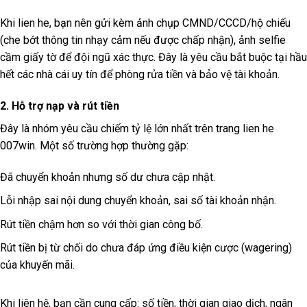
Khi lien he, bạn nên gửi kèm ảnh chụp CMND/CCCD/hộ chiếu
(che bớt thông tin nhạy cảm nếu được chấp nhận), ảnh selfie
cầm giấy tờ để đội ngũ xác thực. Đây là yêu cầu bắt buộc tại hầu
hết các nhà cái uy tín để phòng rửa tiền và bảo vệ tài khoản.
2. Hỗ trợ nạp và rút tiền
Đây là nhóm yêu cầu chiếm tỷ lệ lớn nhất trên trang lien he
007win. Một số trường hợp thường gặp:
Đã chuyển khoản nhưng số dư chưa cập nhật.
Lỗi nhập sai nội dung chuyển khoản, sai số tài khoản nhận.
Rút tiền chậm hơn so với thời gian công bố.
Rút tiền bị từ chối do chưa đáp ứng điều kiện cược (wagering)
của khuyến mãi.
Khi liên hệ, bạn cần cung cấp: số tiền, thời gian giao dịch, ngân