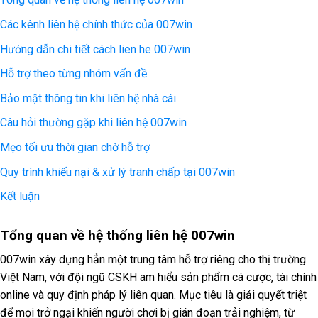
Các kênh liên hệ chính thức của 007win
Hướng dẫn chi tiết cách lien he 007win
Hỗ trợ theo từng nhóm vấn đề
Bảo mật thông tin khi liên hệ nhà cái
Câu hỏi thường gặp khi liên hệ 007win
Mẹo tối ưu thời gian chờ hỗ trợ
Quy trình khiếu nại & xử lý tranh chấp tại 007win
Kết luận
Tổng quan về hệ thống liên hệ 007win
007win xây dựng hẳn một trung tâm hỗ trợ riêng cho thị trường
Việt Nam, với đội ngũ CSKH am hiểu sản phẩm cá cược, tài chính
online và quy định pháp lý liên quan. Mục tiêu là giải quyết triệt
để mọi trở ngại khiến người chơi bị gián đoạn trải nghiệm, từ