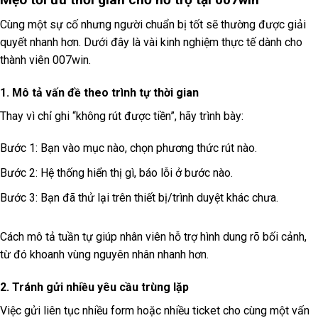
Cùng một sự cố nhưng người chuẩn bị tốt sẽ thường được giải
quyết nhanh hơn. Dưới đây là vài kinh nghiệm thực tế dành cho
thành viên 007win.
1. Mô tả vấn đề theo trình tự thời gian
Thay vì chỉ ghi “không rút được tiền”, hãy trình bày:
Bước 1: Bạn vào mục nào, chọn phương thức rút nào.
Bước 2: Hệ thống hiển thị gì, báo lỗi ở bước nào.
Bước 3: Bạn đã thử lại trên thiết bị/trình duyệt khác chưa.
Cách mô tả tuần tự giúp nhân viên hỗ trợ hình dung rõ bối cảnh,
từ đó khoanh vùng nguyên nhân nhanh hơn.
2. Tránh gửi nhiều yêu cầu trùng lặp
Việc gửi liên tục nhiều form hoặc nhiều ticket cho cùng một vấn