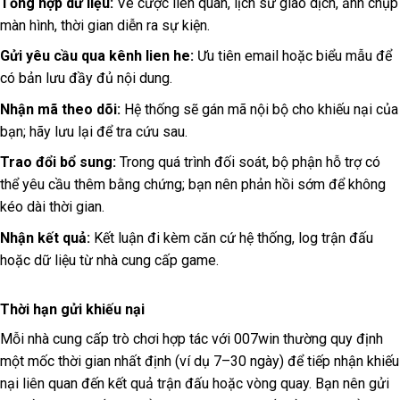
Tổng hợp dữ liệu:
Vé cược liên quan, lịch sử giao dịch, ảnh chụp
màn hình, thời gian diễn ra sự kiện.
Gửi yêu cầu qua kênh lien he:
Ưu tiên email hoặc biểu mẫu để
có bản lưu đầy đủ nội dung.
Nhận mã theo dõi:
Hệ thống sẽ gán mã nội bộ cho khiếu nại của
bạn; hãy lưu lại để tra cứu sau.
Trao đổi bổ sung:
Trong quá trình đối soát, bộ phận hỗ trợ có
thể yêu cầu thêm bằng chứng; bạn nên phản hồi sớm để không
kéo dài thời gian.
Nhận kết quả:
Kết luận đi kèm căn cứ hệ thống, log trận đấu
hoặc dữ liệu từ nhà cung cấp game.
Thời hạn gửi khiếu nại
Mỗi nhà cung cấp trò chơi hợp tác với 007win thường quy định
một mốc thời gian nhất định (ví dụ 7–30 ngày) để tiếp nhận khiếu
nại liên quan đến kết quả trận đấu hoặc vòng quay. Bạn nên gửi