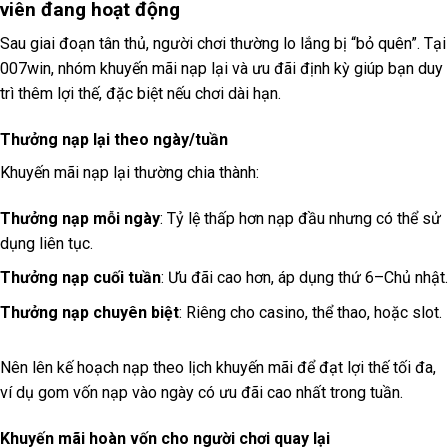
viên đang hoạt động
Sau giai đoạn tân thủ, người chơi thường lo lắng bị “bỏ quên”. Tại
007win, nhóm khuyến mãi nạp lại và ưu đãi định kỳ giúp bạn duy
trì thêm lợi thế, đặc biệt nếu chơi dài hạn.
Thưởng nạp lại theo ngày/tuần
Khuyến mãi nạp lại thường chia thành:
Thưởng nạp mỗi ngày
: Tỷ lệ thấp hơn nạp đầu nhưng có thể sử
dụng liên tục.
Thưởng nạp cuối tuần
: Ưu đãi cao hơn, áp dụng thứ 6–Chủ nhật.
Thưởng nạp chuyên biệt
: Riêng cho casino, thể thao, hoặc slot.
Nên lên kế hoạch nạp theo lịch khuyến mãi để đạt lợi thế tối đa,
ví dụ gom vốn nạp vào ngày có ưu đãi cao nhất trong tuần.
Khuyến mãi hoàn vốn cho người chơi quay lại