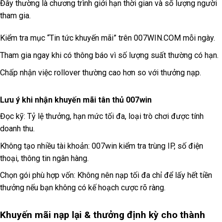
Đây thường là chương trình giới hạn thời gian và số lượng người
tham gia.
Kiểm tra mục “Tin tức khuyến mãi” trên 007WIN.COM mỗi ngày.
Tham gia ngay khi có thông báo vì số lượng suất thường có hạn.
Chấp nhận việc rollover thường cao hơn so với thưởng nạp.
Lưu ý khi nhận khuyến mãi tân thủ 007win
Đọc kỹ: Tỷ lệ thưởng, hạn mức tối đa, loại trò chơi được tính
doanh thu.
Không tạo nhiều tài khoản: 007win kiểm tra trùng IP, số điện
thoại, thông tin ngân hàng.
Chọn gói phù hợp vốn: Không nên nạp tối đa chỉ để lấy hết tiền
thưởng nếu bạn không có kế hoạch cược rõ ràng.
Khuyến mãi nạp lại & thưởng định kỳ cho thành