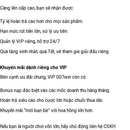
Càng lên cấp cao, bạn sẽ nhận được:
Tỷ lệ hoàn trả cao hơn cho mọi sản phẩm.
Hạn mức rút tiền lớn, xử lý ưu tiên.
Quản lý VIP riêng, hỗ trợ 24/7.
Quà tặng sinh nhật, quà Tết, vé tham gia giải đấu riêng.
Khuyến mãi dành riêng cho VIP
Bên cạnh ưu đãi chung, VIP 007win còn có:
Bonus nạp đặc biệt vào các mốc doanh thu hàng tháng.
Hoàn trả siêu cao cho cược lớn hoặc chuỗi thua dài.
Khuyến mãi “mời bạn bè” với hoa hồng lớn hơn.
Nếu bạn là người chơi vốn lớn, hãy chủ động liên hệ CSKH