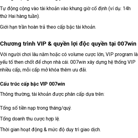
Tự động cộng vào tài khoản vào khung giờ cố định (ví dụ: 14h
thứ Hai hàng tuần).
Giới hạn trần hoàn trả theo cấp bậc tài khoản.
Chương trình VIP & quyền lợi độc quyền tại 007win
Với người chơi lâu năm hoặc có volume cược lớn, VIP program là
yếu tố then chốt để chọn nhà cái. 007win xây dựng hệ thống VIP
nhiều cấp, mỗi cấp mở khóa thêm ưu đãi.
Cấu trúc cấp bậc VIP 007win
Thông thường, tài khoản được phân cấp dựa trên:
Tổng số tiền nạp trong tháng/quý.
Tổng doanh thu cược hợp lệ.
Thời gian hoạt động & mức độ duy trì giao dịch.