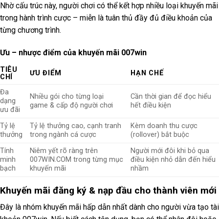
Nhờ cấu trúc này, người chơi có thể kết hợp nhiều loại khuyến mãi
trong hành trình cược – miễn là tuân thủ đầy đủ điều khoản của
từng chương trình.
Ưu – nhược điểm của khuyến mãi 007win
TIÊU
ƯU ĐIỂM
HẠN CHẾ
CHÍ
Đa
Nhiều gói cho từng loại
Cần thời gian để đọc hiểu
dạng
game & cấp độ người chơi
hết điều kiện
ưu đãi
Tỷ lệ
Tỷ lệ thưởng cao, cạnh tranh
Kèm doanh thu cược
thưởng
trong ngành cá cược
(rollover) bắt buộc
Tính
Niêm yết rõ ràng trên
Người mới đôi khi bỏ qua
minh
007WIN.COM trong từng mục
điều kiện nhỏ dẫn đến hiểu
bạch
khuyến mãi
nhầm
Khuyến mãi đăng ký & nạp đầu cho thành viên mới
Đây là nhóm khuyến mãi hấp dẫn nhất dành cho người vừa tạo tài