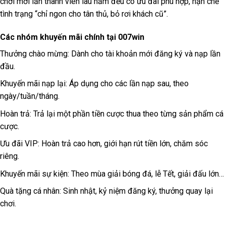
chơi mới lẫn thành viên lâu năm đều có ưu đãi phù hợp, hạn chế
tình trạng “chỉ ngon cho tân thủ, bỏ rơi khách cũ”.
Các nhóm khuyến mãi chính tại 007win
Thưởng chào mừng: Dành cho tài khoản mới đăng ký và nạp lần
đầu.
Khuyến mãi nạp lại: Áp dụng cho các lần nạp sau, theo
ngày/tuần/tháng.
Hoàn trả: Trả lại một phần tiền cược thua theo từng sản phẩm cá
cược.
Ưu đãi VIP: Hoàn trả cao hơn, giới hạn rút tiền lớn, chăm sóc
riêng.
Khuyến mãi sự kiện: Theo mùa giải bóng đá, lễ Tết, giải đấu lớn…
Quà tặng cá nhân: Sinh nhật, kỷ niệm đăng ký, thưởng quay lại
chơi.