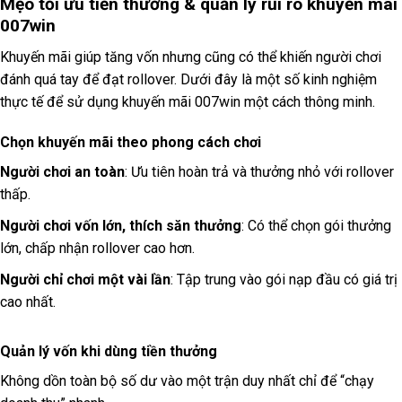
Mẹo tối ưu tiền thưởng & quản lý rủi ro khuyến mãi
007win
Khuyến mãi giúp tăng vốn nhưng cũng có thể khiến người chơi
đánh quá tay để đạt rollover. Dưới đây là một số kinh nghiệm
thực tế để sử dụng khuyến mãi 007win một cách thông minh.
Chọn khuyến mãi theo phong cách chơi
Người chơi an toàn
: Ưu tiên hoàn trả và thưởng nhỏ với rollover
thấp.
Người chơi vốn lớn, thích săn thưởng
: Có thể chọn gói thưởng
lớn, chấp nhận rollover cao hơn.
Người chỉ chơi một vài lần
: Tập trung vào gói nạp đầu có giá trị
cao nhất.
Quản lý vốn khi dùng tiền thưởng
Không dồn toàn bộ số dư vào một trận duy nhất chỉ để “chạy