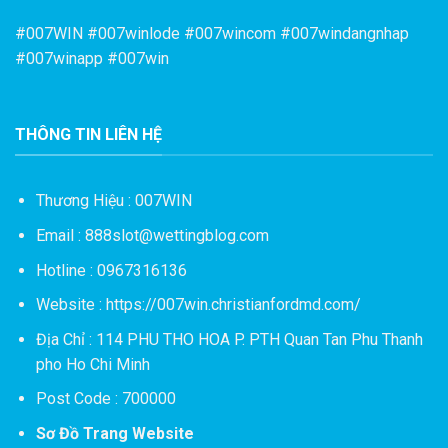
#
007WIN
#007winlode #007wincom #007windangnhap
#007winapp #007win
THÔNG TIN LIÊN HỆ
Thương Hiệu : 007WIN
Email :
888slot@wettingblog.com
Hotline : 0967316136
Website :
https://007win.christianfordmd.com/
Địa Chỉ : 114 PHU THO HOA P. PTH Quan Tan Phu Thanh
pho Ho Chi Minh
Post Code : 700000
Sơ Đồ Trang Website