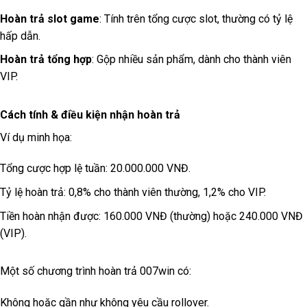
Hoàn trả slot game
: Tính trên tổng cược slot, thường có tỷ lệ
hấp dẫn.
Hoàn trả tổng hợp
: Gộp nhiều sản phẩm, dành cho thành viên
VIP.
Cách tính & điều kiện nhận hoàn trả
Ví dụ minh họa:
Tổng cược hợp lệ tuần: 20.000.000 VNĐ.
Tỷ lệ hoàn trả: 0,8% cho thành viên thường, 1,2% cho VIP.
Tiền hoàn nhận được: 160.000 VNĐ (thường) hoặc 240.000 VNĐ
(VIP).
Một số chương trình hoàn trả 007win có:
Không hoặc gần như không yêu cầu rollover.