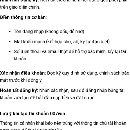
trên giao diện chính.
Điền thông tin cơ bản:
Tên đăng nhập (không dấu, dễ nhớ).
Mật khẩu mạnh (kết hợp chữ, số, ký tự đặc biệt).
Số điện thoại và email thật để hỗ trợ xác minh, lấy lại tài
khoản.
Xác nhận điều khoản:
Đọc kỹ quy định sử dụng, chính sách bảo
mật trước khi đồng ý.
Hoàn tất đăng ký:
Nhấn xác nhận, sau đó đăng nhập bằng tài
khoản vừa tạo để bắt đầu nạp tiền và đặt cược.
Lưu ý khi tạo tài khoản 007win
Thông tin cá nhân khai báo nên trùng với thông tin chủ tài khoản