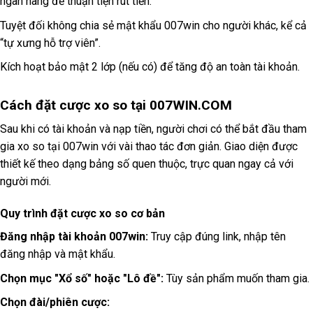
ngân hàng để thuận tiện rút tiền.
Tuyệt đối không chia sẻ mật khẩu 007win cho người khác, kể cả
“tự xưng hỗ trợ viên”.
Kích hoạt bảo mật 2 lớp (nếu có) để tăng độ an toàn tài khoản.
Cách đặt cược xo so tại 007WIN.COM
Sau khi có tài khoản và nạp tiền, người chơi có thể bắt đầu tham
gia xo so tại 007win với vài thao tác đơn giản. Giao diện được
thiết kế theo dạng bảng số quen thuộc, trực quan ngay cả với
người mới.
Quy trình đặt cược xo so cơ bản
Đăng nhập tài khoản 007win:
Truy cập đúng link, nhập tên
đăng nhập và mật khẩu.
Chọn mục "Xổ số" hoặc "Lô đề":
Tùy sản phẩm muốn tham gia.
Chọn đài/phiên cược: