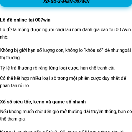
XO-SO-3-MIEN-007WIN
Lô đề online tại 007win
Lô đề là mảng được người chơi lâu năm đánh giá cao tại 007win
nhờ:
Không bị giới hạn số lượng con, không lo “khóa số” dễ như ngoài
thị trường.
Tỷ lệ trả thưởng rõ ràng từng loại cược, hạn chế tranh cãi.
Có thể kết hợp nhiều loại số trong một phiên cược duy nhất để
phân tán rủi ro.
Xổ số siêu tốc, keno và game số nhanh
Nếu không muốn chờ đến giờ mở thưởng đài truyền thống, bạn có
thể tham gia: